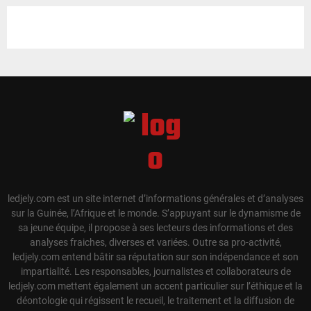
ledjely.com est un site internet d’informations générales et d’analyses
sur la Guinée, l’Afrique et le monde. S’appuyant sur le dynamisme de
sa jeune équipe, il propose à ses lecteurs des informations et des
analyses fraiches, diverses et variées. Outre sa pro-activité,
ledjely.com entend bâtir sa réputation sur son indépendance et son
impartialité. Les responsables, journalistes et collaborateurs de
ledjely.com mettent également un accent particulier sur l’éthique et la
déontologie qui régissent le recueil, le traitement et la diffusion de