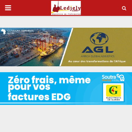
P
R
I
M
A
R
Y
M