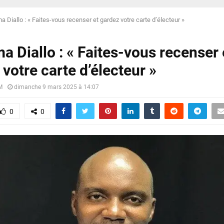
a Diallo : « Faites-vous recenser et gardez votre carte d’électeur »
a Diallo : « Faites-vous recenser 
votre carte d’électeur »
M
dimanche 9 mars 2025 à 14:07
0
0