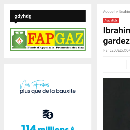
Accueil
»
Ibrahim
gdyhdg
Actualités
Ibrahim
gardez 
Par
LEDJELY.CO