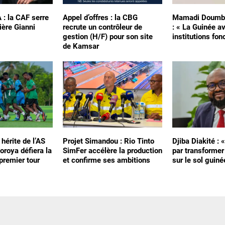
A : la CAF serre
Appel d’offres : la CBG
Mamadi Doumbo
ière Gianni
recrute un contrôleur de
: « La Guinée a
gestion (H/F) pour son site
institutions fon
de Kamsar
 hérite de l’AS
Projet Simandou : Rio Tinto
Djiba Diakité : 
oroya défiera la
SimFer accélère la production
par transformer
premier tour
et confirme ses ambitions
sur le sol guiné