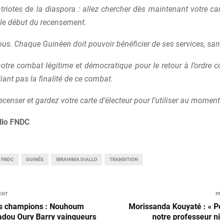
riotes de la diaspora : allez chercher dès maintenant votre car
 le début du recensement.
 nous. Chaque Guinéen doit pouvoir bénéficier de ses services, san
tre combat légitime et démocratique pour le retour à l’ordre c
liant pas la finalité de ce combat.
ecenser et gardez votre carte d’électeur pour l’utiliser au momen
llo FNDC
FNDC
GUINÉE
IBRAHIMA DIALLO
TRANSITION
ENT
P
s champions : Nouhoum
Morissanda Kouyaté : « P
adou Oury Barry vainqueurs
notre professeur ni