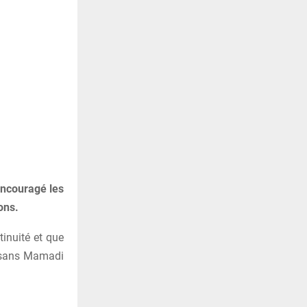
encouragé les
ons.
inuité et que
ou sans Mamadi