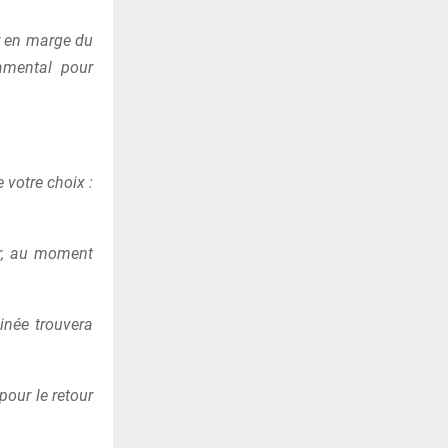
er en marge du
damental pour
e votre choix :
er, au moment
uinée trouvera
pour le retour