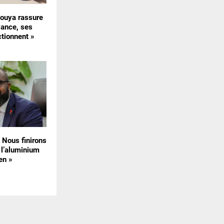
uya rassure
vance, ses
ctionnent »
« Nous finirons
 l’aluminium
en »