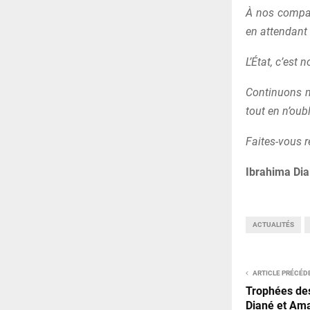
À nos compat
en attendant
L’État, c’est
Continuons no
tout en n’oub
Faites-vous r
Ibrahima Dia
ACTUALITÉS
ARTICLE PRÉCÉD
Trophées de
Diané et Am