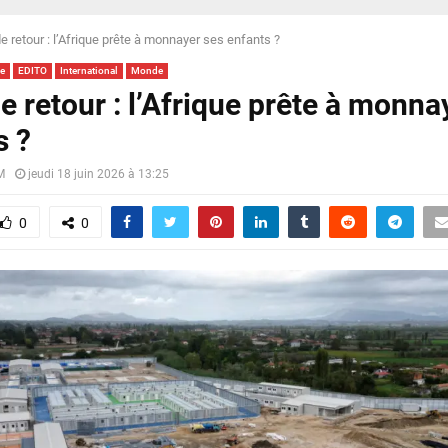
e retour : l’Afrique prête à monnayer ses enfants ?
e
EDITO
International
Monde
e retour : l’Afrique prête à monna
s ?
M
jeudi 18 juin 2026 à 13:25
0
0