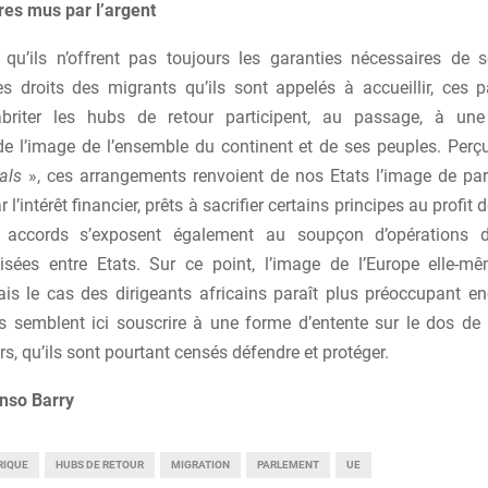
res mus par l’argent
t qu’ils n’offrent pas toujours les garanties nécessaires de s
es droits des migrants qu’ils sont appelés à accueillir, ces p
briter les hubs de retour participent, au passage, à une
e l’image de l’ensemble du continent et de ses peuples. Pe
als
», ces arrangements renvoient de nos Etats l’image de pa
 l’intérêt financier, prêts à sacrifier certains principes au profit d
es accords s’exposent également au soupçon d’opérations d
alisées entre Etats. Sur ce point, l’image de l’Europe elle-m
is le cas des dirigeants africains paraît plus préoccupant en
s semblent ici souscrire à une forme d’entente sur le dos de 
rs, qu’ils sont pourtant censés défendre et protéger.
nso Barry
RIQUE
HUBS DE RETOUR
MIGRATION
PARLEMENT
UE