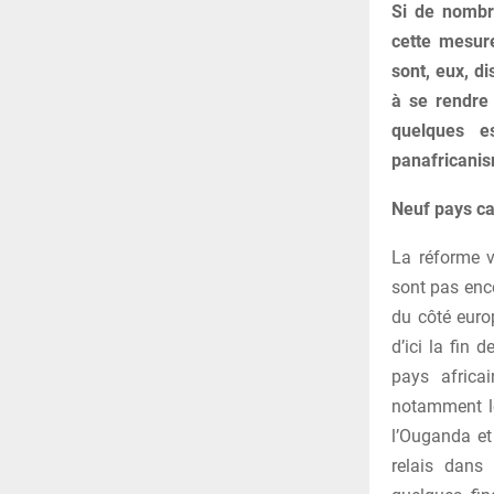
Si de nombr
cette mesure
sont, eux, d
à se rendre 
quelques e
panafricanis
Neuf pays ca
La réforme v
sont pas enco
du côté euro
d’ici la fin 
pays africa
notamment le 
l’Ouganda et
relais dans 