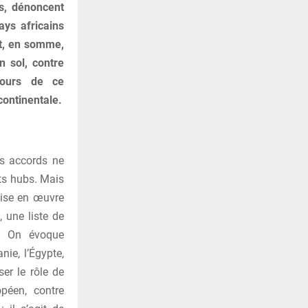
s, dénoncent
ays africains
ut, en somme,
n sol, contre
bours de ce
continentale.
es accords ne
its hubs. Mais
mise en œuvre
, une liste de
à. On évoque
nie, l’Égypte,
er le rôle de
opéen, contre