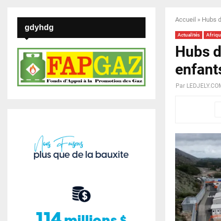
Accueil
»
Hubs d
gdyhdg
Actualités
Afriqu
Hubs d
enfant
Par
LEDJELY.CO