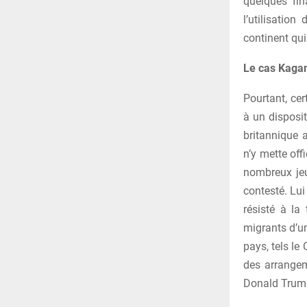
quelques fin
l’utilisatio
continent qui
Le cas Kag
Pourtant, ce
à un disposi
britannique a
n’y mette of
nombreux jeu
contesté. Lui
résisté à la 
migrants d’un
pays, tels le
des arrangem
Donald Trum