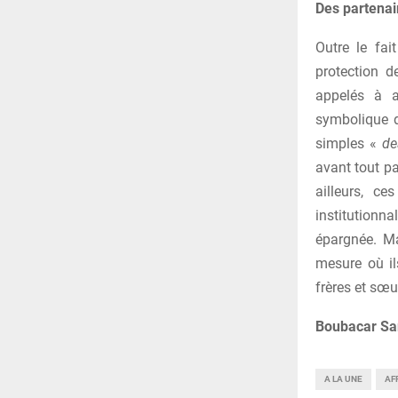
Des partenai
Outre le fai
protection d
appelés à a
symbolique d
simples «
de
avant tout par
ailleurs, c
institutionn
épargnée. Ma
mesure où il
frères et sœu
Boubacar Sa
A LA UNE
AF