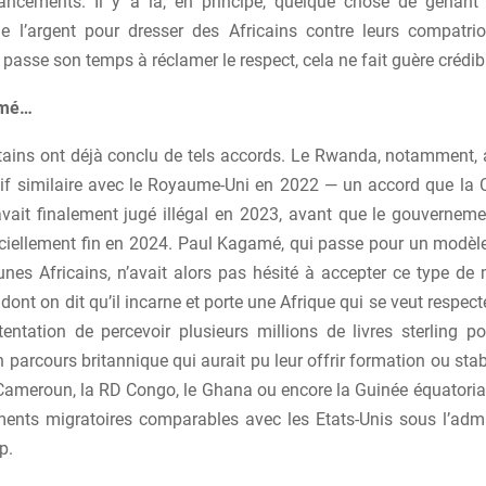
ancements. Il y a là, en principe, quelque chose de gênant :
n de l’argent pour dresser des Africains contre leurs compatri
 passe son temps à réclamer le respect, cela ne fait guère crédib
amé…
rtains ont déjà conclu de tels accords. Le Rwanda, notamment, a
tif similaire avec le Royaume-Uni en 2022 — un accord que la
vait finalement jugé illégal en 2023, avant que le gouvernemen
ficiellement fin en 2024. Paul Kagamé, qui passe pour un modèl
nes Africains, n’avait alors pas hésité à accepter ce type d
 dont on dit qu’il incarne et porte une Afrique qui se veut respect
tentation de percevoir plusieurs millions de livres sterling p
 parcours britannique qui aurait pu leur offrir formation ou stabi
 Cameroun, la RD Congo, le Ghana ou encore la Guinée équatoria
ents migratoires comparables avec les Etats-Unis sous l’admi
p.