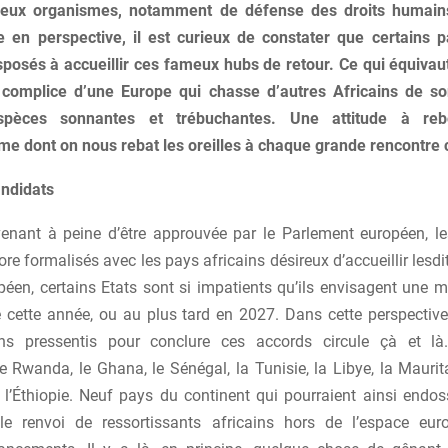
eux organismes, notamment de défense des droits humain
 en perspective, il est curieux de constater que certains p
isposés à accueillir ces fameux hubs de retour. Ce qui équiva
complice d’une Europe qui chasse d’autres Africains de so
spèces sonnantes et trébuchantes. Une attitude à re
me dont on nous rebat les oreilles à chaque grande rencontre 
ndidats
enant à peine d’être approuvée par le Parlement européen, l
re formalisés avec les pays africains désireux d’accueillir lesd
péen, certains Etats sont si impatients qu’ils envisagent une 
de cette année, ou au plus tard en 2027. Dans cette perspective
ins pressentis pour conclure ces accords circule çà et l
Rwanda, le Ghana, le Sénégal, la Tunisie, la Libye, la Maurita
 l’Éthiopie. Neuf pays du continent qui pourraient ainsi endoss
le renvoi de ressortissants africains hors de l’espace eur