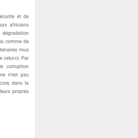
écurité et de
ays africains
 dégradation
rçus comme de
rtenaires mus
e celui-ci. Par
e corruption
ême n’est pas
core, dans la
leurs propres