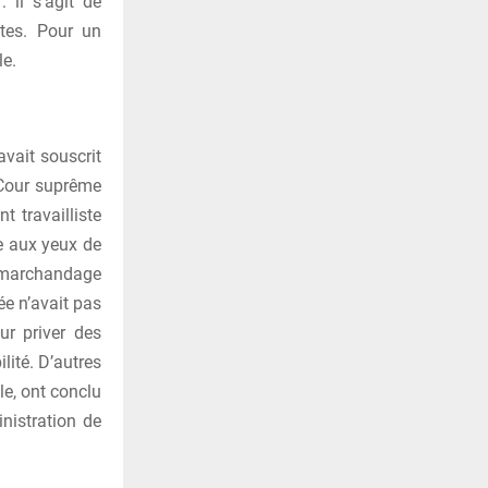
 il s’agit de
otes. Pour un
le.
vait souscrit
 Cour suprême
t travailliste
e aux yeux de
e marchandage
ée n’avait pas
our priver des
lité. D’autres
le, ont conclu
nistration de