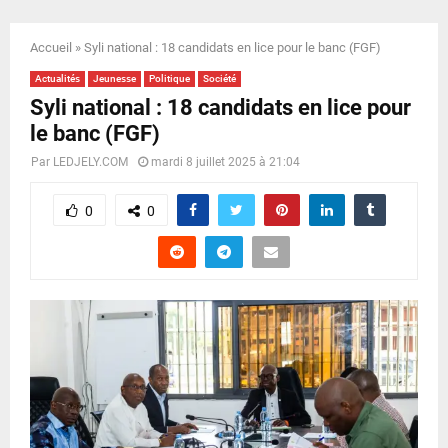
E
Accueil
»
Syli national : 18 candidats en lice pour le banc (FGF)
N
Actualités
Jeunesse
Politique
Société
Syli national : 18 candidats en lice pour
U
le banc (FGF)
Par
LEDJELY.COM
mardi 8 juillet 2025 à 21:04
0
0