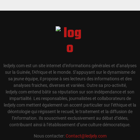
ledjely.com est un site internet d’informations générales et d’analyses
sur la Guinée, l’Afrique et le monde. S’appuyant sur le dynamisme de
sa jeune équipe, il propose à ses lecteurs des informations et des
analyses fraiches, diverses et variées. Outre sa pro-activité,
ledjely.com entend bâtir sa réputation sur son indépendance et son
impartialité. Les responsables, journalistes et collaborateurs de
ledjely.com mettent également un accent particulier sur l’éthique et la
déontologie qui régissent le recueil, le traitement et la diffusion de
l’information. Ils souscrivent exclusivement au débat d’idées,
contribuant ainsi à l’établissement d’une culture démocratique.
Nous contacter:
Contact@ledjely.com