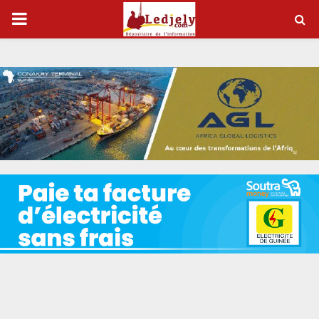
P
R
I
M
A
R
Y
M