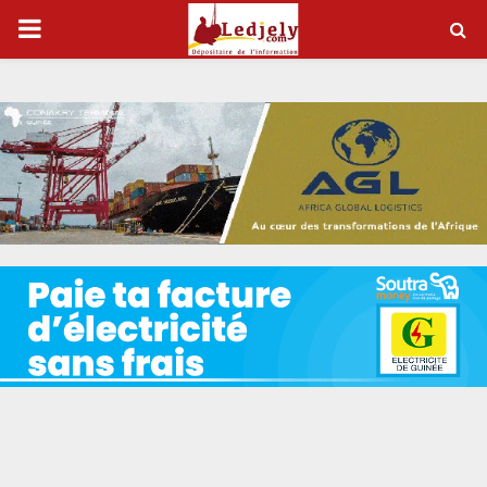
P
R
I
M
A
R
Y
M