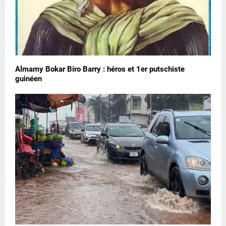
Almamy Bokar Biro Barry : héros et 1er putschiste
guinéen