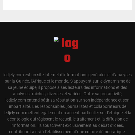
ledjely.com est un site internet d’informations générales et d’analyses
sur la Guinée, l’Afrique et le monde. S’appuyant sur le dynamisme de
sa jeune équipe, il propose à ses lecteurs des informations et des
analyses fraiches, diverses et variées. Outre sa pro-activité,
ledjely.com entend bâtir sa réputation sur son indépendance et son
impartialité. Les responsables, journalistes et collaborateurs de
ledjely.com mettent également un accent particulier sur l’éthique et la
déontologie qui régissent le recueil, le traitement et la diffusion de
l’information. Ils souscrivent exclusivement au débat d’idées,
contribuant ainsi à l’établissement d’une culture démocratique.