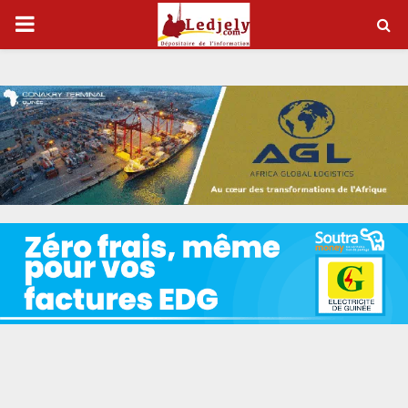
P
R
I
M
A
R
Y
M