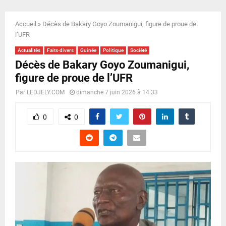
E
Accueil
»
Décès de Bakary Goyo Zoumanigui, figure de proue de
N
l’UFR
Actualités
Faits-divers
Guinée
Politique
Société
U
Décès de Bakary Goyo Zoumanigui,
figure de proue de l’UFR
Par
LEDJELY.COM
dimanche 7 juin 2026 à 14:33
0
0