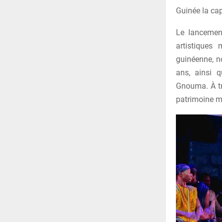
Guinée la ca
Le lancemen
artistiques
guinéenne, 
ans, ainsi q
Gnouma. À tr
patrimoine mu