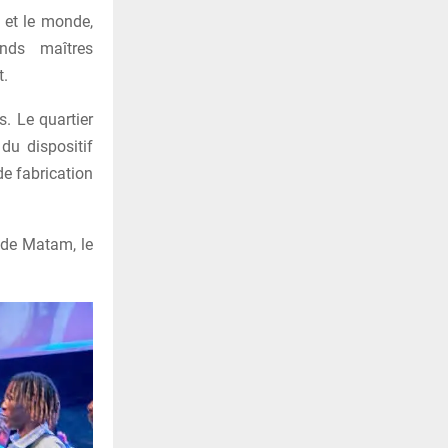
e et le monde,
nds maîtres
t.
. Le quartier
u dispositif
de fabrication
t de Matam, le