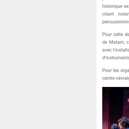
historique ex
citant not
percussionnis
Pour cette d
de Matam, c
avec l’instal
d’instruments
Pour les orga
centre névra