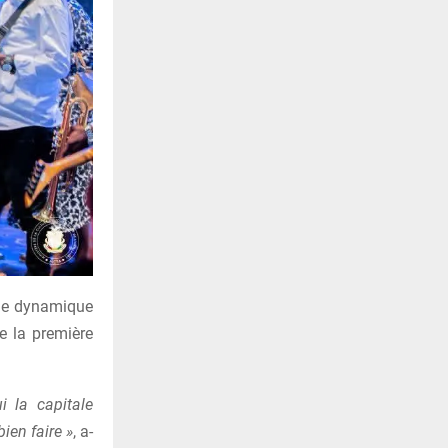
une dynamique
ue la première
i la capitale
ien faire »
, a-