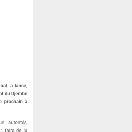
nat, a lancé,
nal du Djembé
e prochain à
ni autorités,
: faire de la