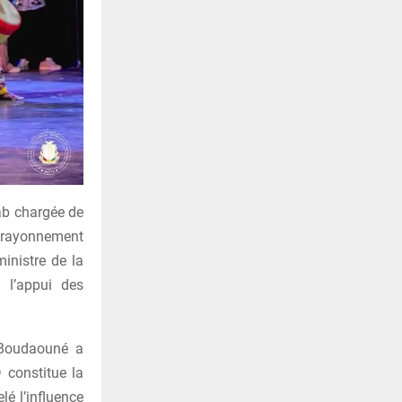
bab chargée de
le rayonnement
inistre de la
 l’appui des
 Boudaouné a
D constitue la
lé l’influence