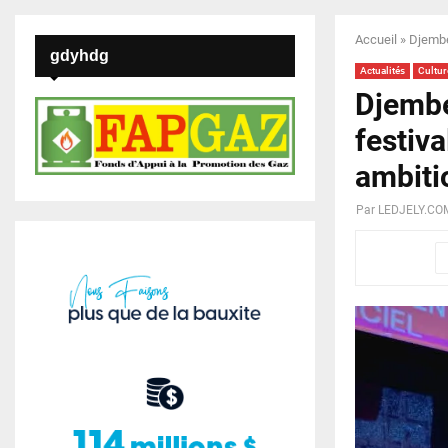
Accueil
»
Djembé
gdyhdg
Actualités
Cultur
Djembé
festiva
ambiti
Par
LEDJELY.CO