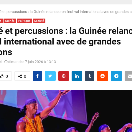
 et percussions : la Guinée relance son festival international avec de grandes 
e
Guinée
Politique
Société
 et percussions : la Guinée relan
l international avec de grandes
ons
M
dimanche 7 juin 2026 à 13:13
0
0