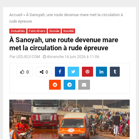
E
Accueil
»
À Sanoyah, une route devenue mare met la circulation à
N
rude épreuve
Actualités
Faits-divers
Guinée
Société
U
À Sanoyah, une route devenue mare
met la circulation à rude épreuve
Par
LEDJELY.COM
dimanche 14 juin 2026 à 11:06
0
0