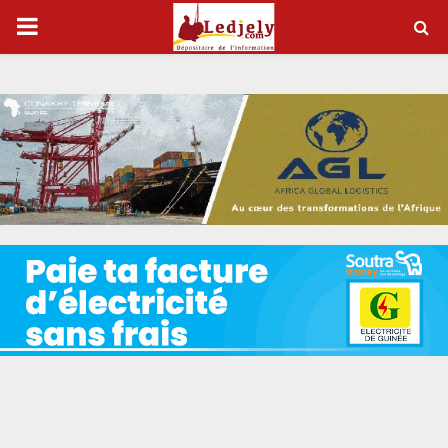
P
R
I
M
A
R
Y
M