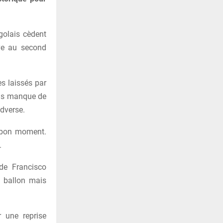
golais cèdent
ve au second
es laissés par
ais manque de
adverse.
u bon moment.
.
 de Francisco
e ballon mais
 une reprise