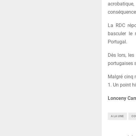
acrobatique,
conséquence
La RDC répo
basculer le
Portugal.
Dès lors, les
portugaises s
Malgré cinq m
1. Un point 
Lonceny Ca
A LA UNE
CO