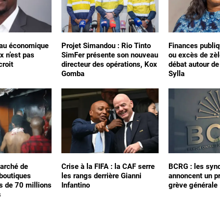
léau économique
Projet Simandou : Rio Tinto
Finances publiq
x n’est pas
SimFer présente son nouveau
ou excès de zèl
croit
directeur des opérations, Kox
débat autour d
Gomba
Sylla
arché de
Crise à la FIFA : la CAF serre
BCRG : les synd
 boutiques
les rangs derrière Gianni
annoncent un p
s de 70 millions
Infantino
grève générale
s