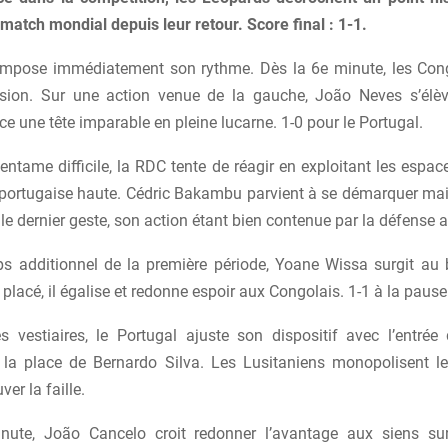
match mondial depuis leur retour. Score final : 1-1.
impose immédiatement son rythme. Dès la 6e minute, les Con
ssion. Sur une action venue de la gauche, João Neves s’élè
ce une tête imparable en pleine lucarne. 1-0 pour le Portugal.
entame difficile, la RDC tente de réagir en exploitant les espac
portugaise haute. Cédric Bakambu parvient à se démarquer m
 le dernier geste, son action étant bien contenue par la défense 
s additionnel de la première période, Yoane Wissa surgit a
placé, il égalise et redonne espoir aux Congolais. 1-1 à la pause
s vestiaires, le Portugal ajuste son dispositif avec l’entrée
la place de Bernardo Silva. Les Lusitaniens monopolisent l
ver la faille.
nute, João Cancelo croit redonner l’avantage aux siens sur