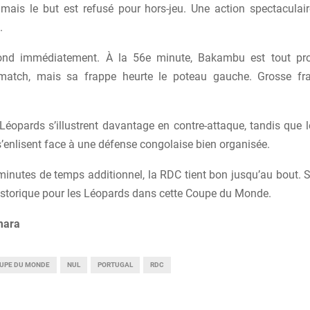
 mais le but est refusé pour hors-jeu. Une action spectaculai
.
nd immédiatement. À la 56e minute, Bakambu est tout pro
 match, mais sa frappe heurte le poteau gauche. Grosse fra
 Léopards s’illustrent davantage en contre-attaque, tandis que 
’enlisent face à une défense congolaise bien organisée.
inutes de temps additionnel, la RDC tient bon jusqu’au bout. Sc
historique pour les Léopards dans cette Coupe du Monde.
mara
UPE DU MONDE
NUL
PORTUGAL
RDC