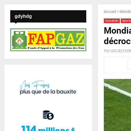
Accueil
»
Mondia
gdyhdg
Actualités
Sports
Mondia
décroc
Par
LEDJELY.CO