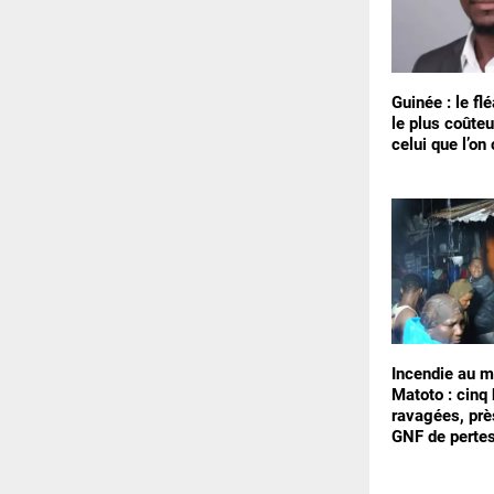
Guinée : le f
le plus coûteu
celui que l’on 
Incendie au m
Matoto : cinq
ravagées, prè
GNF de perte