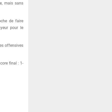
re, mais sans
che de faire
yeur pour le
les offensives
ore final : 1-