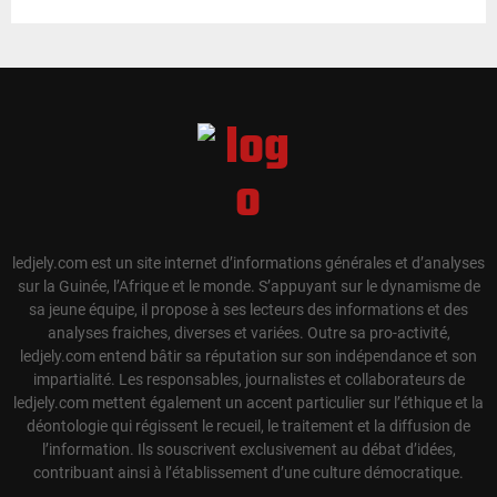
ledjely.com est un site internet d’informations générales et d’analyses
sur la Guinée, l’Afrique et le monde. S’appuyant sur le dynamisme de
sa jeune équipe, il propose à ses lecteurs des informations et des
analyses fraiches, diverses et variées. Outre sa pro-activité,
ledjely.com entend bâtir sa réputation sur son indépendance et son
impartialité. Les responsables, journalistes et collaborateurs de
ledjely.com mettent également un accent particulier sur l’éthique et la
déontologie qui régissent le recueil, le traitement et la diffusion de
l’information. Ils souscrivent exclusivement au débat d’idées,
contribuant ainsi à l’établissement d’une culture démocratique.