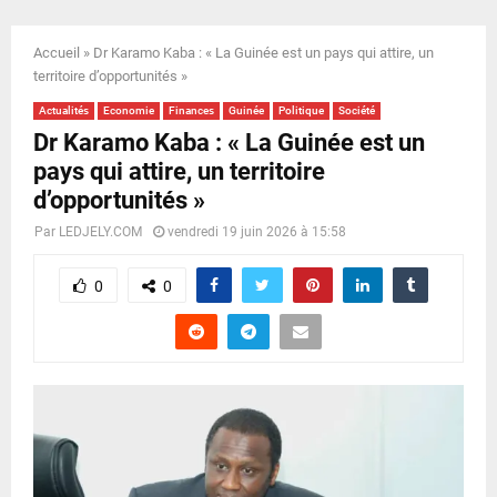
E
Accueil
»
Dr Karamo Kaba : « La Guinée est un pays qui attire, un
N
territoire d’opportunités »
Actualités
Economie
Finances
Guinée
Politique
Société
U
Dr Karamo Kaba : « La Guinée est un
pays qui attire, un territoire
d’opportunités »
Par
LEDJELY.COM
vendredi 19 juin 2026 à 15:58
0
0