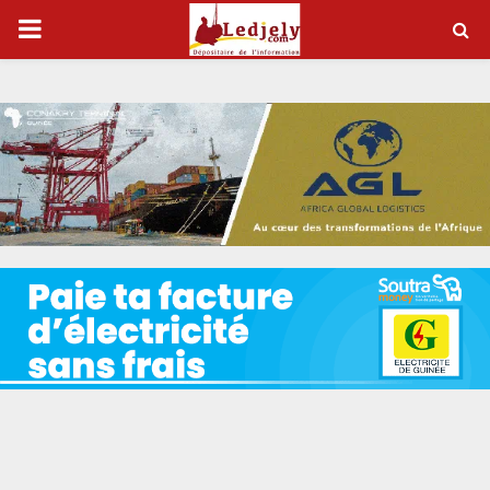
P
R
I
M
A
R
Y
M