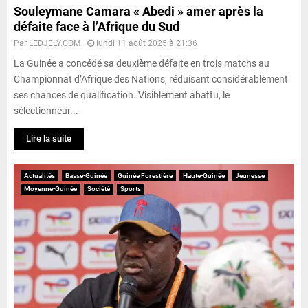
Souleymane Camara « Abedi » amer après la
défaite face à l’Afrique du Sud
Par
LEDJELY.COM
lundi 11 août 2025 à 21:36
La Guinée a concédé sa deuxième défaite en trois matchs au
Championnat d’Afrique des Nations, réduisant considérablement
ses chances de qualification. Visiblement abattu, le
sélectionneur...
Lire la suite
Actualités
Basse-Guinée
Guinée Forestière
Haute-Guinée
Jeunesse
Moyenne-Guinée
Société
Sports