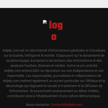
ledjely.com est un site internet d’informations générales et d’analyses
sur la Guinée, l’Afrique et le monde. S’appuyant sur le dynamisme de
sa jeune équipe, il propose à ses lecteurs des informations et des
analyses fraiches, diverses et variées. Outre sa pro-activité,
ledjely.com entend bâtir sa réputation sur son indépendance et son
impartialité. Les responsables, journalistes et collaborateurs de
ledjely.com mettent également un accent particulier sur l’éthique et la
déontologie qui régissent le recueil, le traitement et la diffusion de
l’information. Ils souscrivent exclusivement au débat d’idées,
contribuant ainsi à l’établissement d’une culture démocratique.
Nous contacter:
Contact@ledjely.com