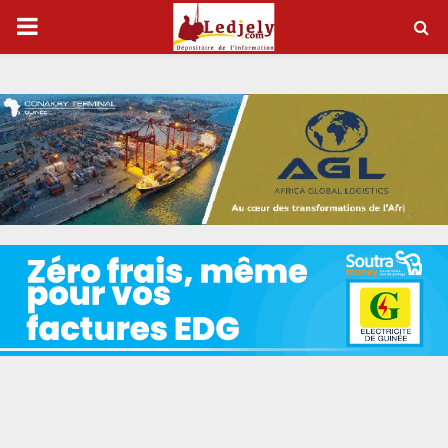
P
R
I
M
A
R
Y
M