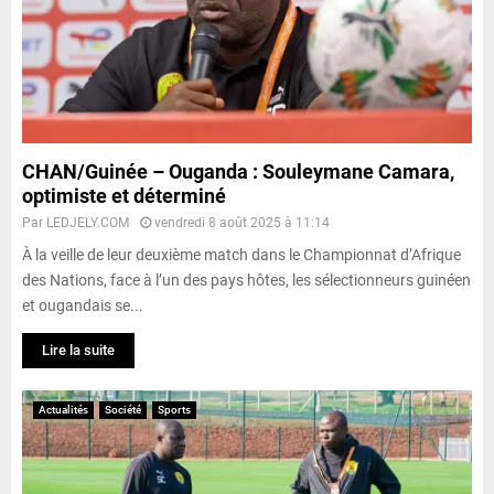
CHAN/Guinée – Ouganda : Souleymane Camara,
optimiste et déterminé
Par
LEDJELY.COM
vendredi 8 août 2025 à 11:14
À la veille de leur deuxième match dans le Championnat d’Afrique
des Nations, face à l’un des pays hôtes, les sélectionneurs guinéen
et ougandais se...
Lire la suite
Actualités
Société
Sports