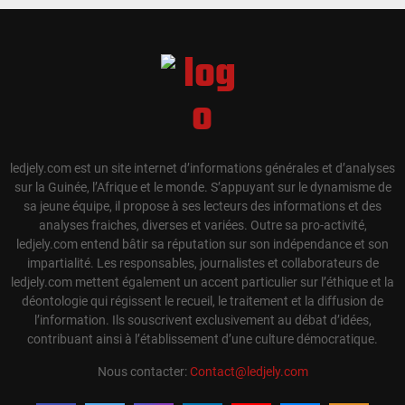
ledjely.com est un site internet d’informations générales et d’analyses
sur la Guinée, l’Afrique et le monde. S’appuyant sur le dynamisme de
sa jeune équipe, il propose à ses lecteurs des informations et des
analyses fraiches, diverses et variées. Outre sa pro-activité,
ledjely.com entend bâtir sa réputation sur son indépendance et son
impartialité. Les responsables, journalistes et collaborateurs de
ledjely.com mettent également un accent particulier sur l’éthique et la
déontologie qui régissent le recueil, le traitement et la diffusion de
l’information. Ils souscrivent exclusivement au débat d’idées,
contribuant ainsi à l’établissement d’une culture démocratique.
Nous contacter:
Contact@ledjely.com