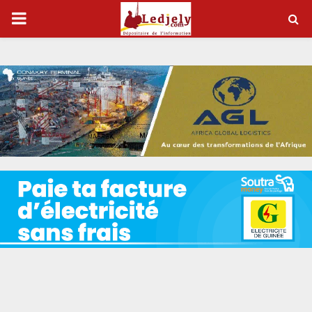
P
R
I
M
A
R
Y
M