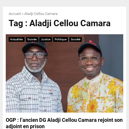
E
Accueil
»
Aladji Cellou Camara
N
Tag : Aladji Cellou Camara
U
Actualités
Guinée
Justice
Politique
Société
OGP : l’ancien DG Aladji Cellou Camara rejoint son
adjoint en prison