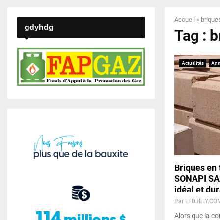
Accueil
»
brique
gdyhdg
Tag : 
Actualités
Ann
Briques en 
SONAPI SA 
idéal et du
Par
LEDJELY.CO
Alors que la c