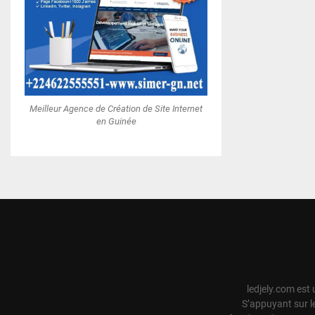
Meilleur Agence de Création de Site Internet
en Guinée
ledjely.com est 
S’appuyant sur l