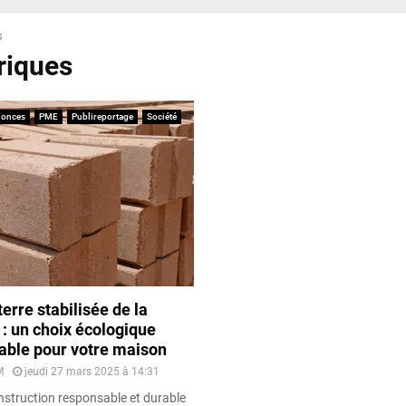
s
briques
onces
PME
Publireportage
Société
terre stabilisée de la
: un choix écologique
rable pour votre maison
M
jeudi 27 mars 2025 à 14:31
onstruction responsable et durable