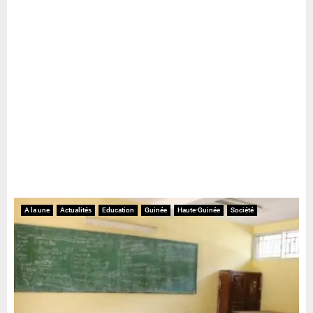
A la une
Actualités
Education
Guinée
Haute-Guinée
Société