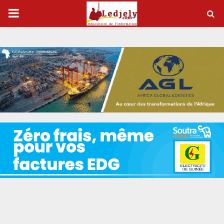
P
R
I
M
A
R
Y
M