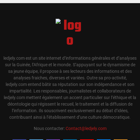
ledjely.com est un site internet d’informations générales et d’analyses
sur la Guinée, l’Afrique et le monde. S’appuyant sur le dynamisme de
sa jeune équipe, il propose à ses lecteurs des informations et des
analyses fraiches, diverses et variées. Outre sa pro-activité,
ledjely.com entend bâtir sa réputation sur son indépendance et son
impartialité. Les responsables, journalistes et collaborateurs de
ledjely.com mettent également un accent particulier sur l’éthique et la
déontologie qui régissent le recueil, le traitement et la diffusion de
l’information. Ils souscrivent exclusivement au débat d’idées,
contribuant ainsi à l’établissement d’une culture démocratique.
Nous contacter:
Contact@ledjely.com