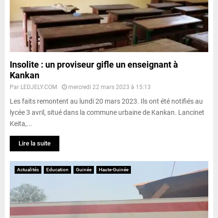
Insolite : un proviseur gifle un enseignant à
Kankan
Par
LEDJELY.COM
mercredi 22 mars 2023 à 15:13
Les faits remontent au lundi 20 mars 2023. Ils ont été notifiés au
lycée 3 avril, situé dans la commune urbaine de Kankan. Lancinet
Keita,...
Lire la suite
Actualités
Education
Guinée
Haute-Guinée