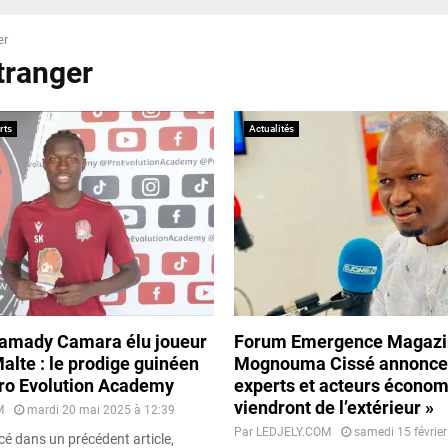
er
tranger
rts
Actualités
amady Camara élu joueur
Forum Emergence Magazi
alte : le prodige guinéen
Mognouma Cissé annonce 
 Pro Evolution Academy
experts et acteurs économ
viendront de l’extérieur »
M
mardi 20 mai 2025 à 12:39
Par
LEDJELY.COM
samedi 15 févrie
 dans un précédent article,