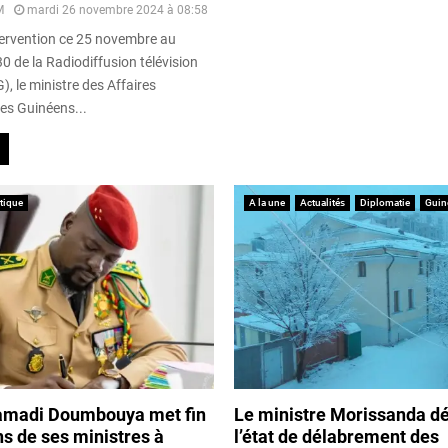
M
mardi 26 novembre 2024 à 08:58
tervention ce 25 novembre au
0 de la Radiodiffusion télévision
, le ministre des Affaires
des Guinéens...
itique
A la une
Actualités
Diplomatie
Guin
amadi Doumbouya met fin
Le ministre Morissanda d
s de ses ministres à
l’état de délabrement des