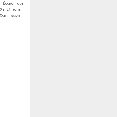
rum Économique
 et 21 février
la Commission