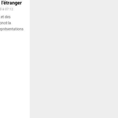
l’étranger
23 à 07:12
 et des
oncé la
représentations