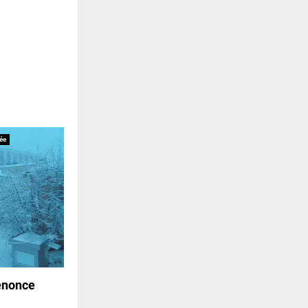
ée
énonce