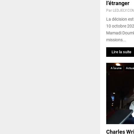
l’étranger
Par
LEDJELY.CO
La décision est
10 octobre 2024
Mamadi Doumbo
missions...
Lire la suite
A la une
Actual
Charles Wr