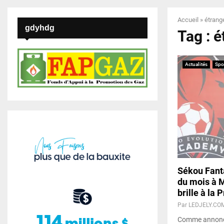
Accueil
»
étrang
gdyhdg
Tag : é
Actualités
Spo
Sékou Fant
du mois à M
brille à la
Par
LEDJELY.CO
Comme annoncé