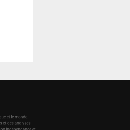
ique et le monde.
s et des analyses
r son indépendance et