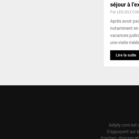
séjour à l’e
Par
LEDJELY.CO
Après avoir pa
notamment en 
vacances judici
une visite médic
Lire la suite
ledjely.com est 
S’appuyant sur l
fraiches, diverses e