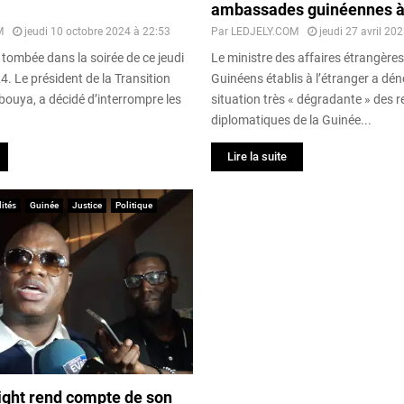
ambassades guinéennes à 
M
jeudi 10 octobre 2024 à 22:53
Par
LEDJELY.COM
jeudi 27 avril 20
 tombée dans la soirée de ce jeudi
Le ministre des affaires étrangères
. Le président de la Transition
Guinéens établis à l’étranger a dén
uya, a décidé d’interrompre les
situation très « dégradante » des 
diplomatiques de la Guinée...
Lire la suite
ités
Guinée
Justice
Politique
ight rend compte de son