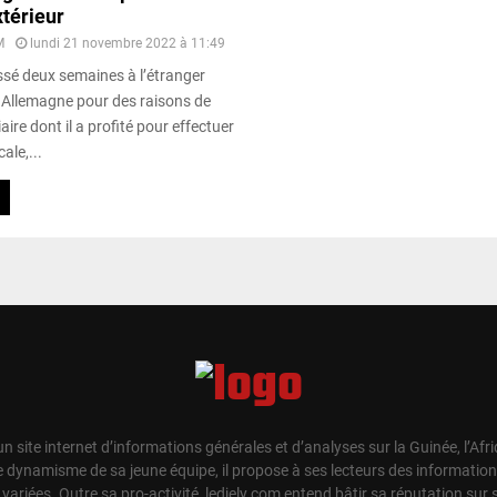
xtérieur
M
lundi 21 novembre 2022 à 11:49
ssé deux semaines à l’étranger
Allemagne pour des raisons de
aire dont il a profité pour effectuer
ale,...
un site internet d’informations générales et d’analyses sur la Guinée, l’Afr
e dynamisme de sa jeune équipe, il propose à ses lecteurs des information
t variées. Outre sa pro-activité, ledjely.com entend bâtir sa réputation su