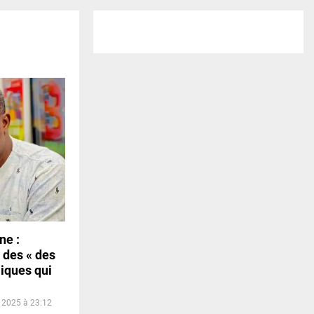
ne :
des « des
iques qui
r 2025 à 23:12