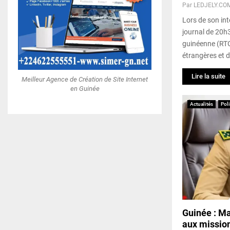
Par
LEDJELY.CO
Lors de son in
journal de 20h3
guinéenne (RTG)
étrangères et 
Lire la suite
Meilleur Agence de Création de Site Internet
en Guinée
Actualités
Pol
Guinée : M
aux mission