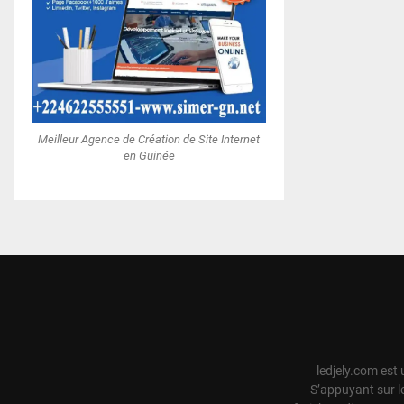
Meilleur Agence de Création de Site Internet
en Guinée
ledjely.com est 
S’appuyant sur l