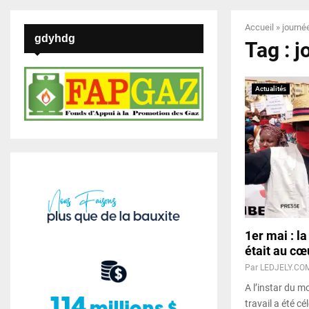
Accueil
»
journée
gdyhdg
Tag : j
Actualités
1er mai : l
était au c
Par
LEDJELY.CO
A l’instar du m
travail a été c