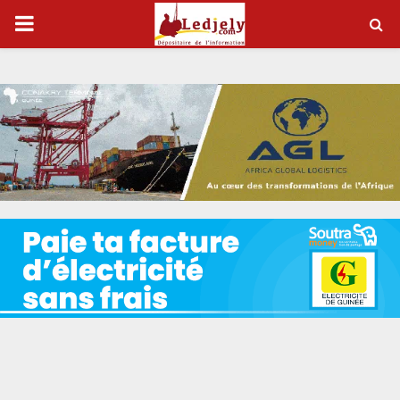
P
R
I
M
A
R
Y
M