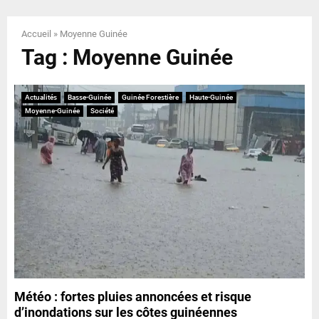
E
Accueil
»
Moyenne Guinée
N
Tag : Moyenne Guinée
U
Actualités
Basse-Guinée
Guinée Forestière
Haute-Guinée
Moyenne-Guinée
Société
Météo : fortes pluies annoncées et risque
d’inondations sur les côtes guinéennes