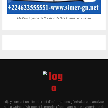
Meilleur Agence de Création de Site Internet en Guinée
ledjely.com est un site internet d’informations générales et d’analyses
sur la Guinée, l’Afrique et le monde. S’appuyant sur le dynamisme de