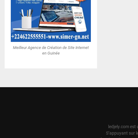
Meilleur Agence de Création de Site Internet
en Guinée
ledjely.com est 
S’appuyant sur l