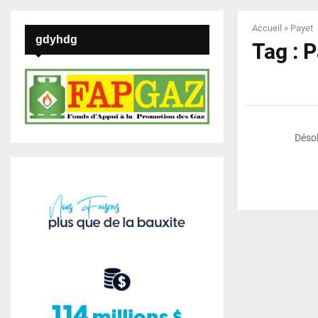
Accueil
»
Payet
gdyhdg
Tag : 
Désol