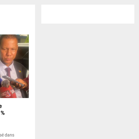
e
 %
osé dans