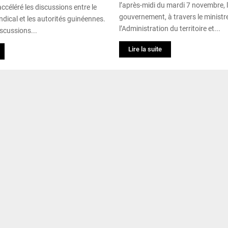
l’après-midi du mardi 7 novembre, 
ccéléré les discussions entre le
gouvernement, à travers le ministr
ical et les autorités guinéennes.
l’Administration du territoire et...
iscussions...
Lire la suite