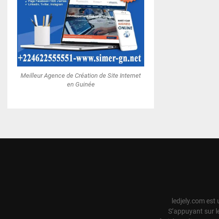
Meilleur Agence de Création de Site Internet
en Guinée
ledjely.com est 
S’appuyant sur l