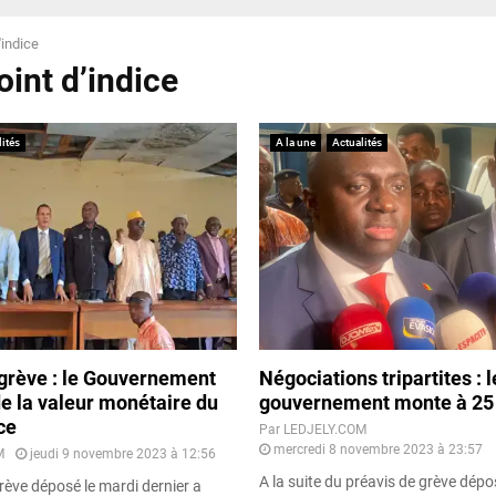
'indice
oint d’indice
ités
A la une
Actualités
 grève : le Gouvernement
Négociations tripartites : l
de la valeur monétaire du
gouvernement monte à 25
ce
Par
LEDJELY.COM
mercredi 8 novembre 2023 à 23:57
M
jeudi 9 novembre 2023 à 12:56
A la suite du préavis de grève dép
rève déposé le mardi dernier a