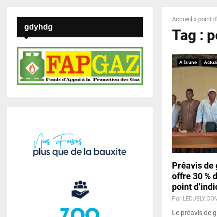
Accueil
»
point d
gdyhdg
Tag : p
A la une
Actual
Préavis de
offre 30 % 
point d’indi
Par
LEDJELY.CO
Le préavis de g