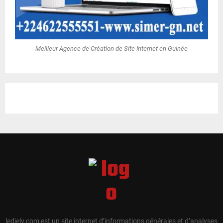
Meilleur Agence de Création de Site Internet en Guinée
ledjely.com est un site internet d’informations générales et d’analyses