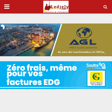
P
R
I
M
A
R
Y
M