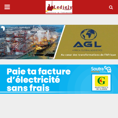
P
R
I
M
A
R
Y
M