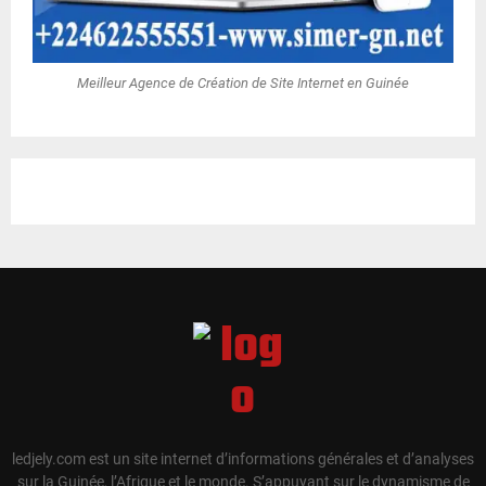
Meilleur Agence de Création de Site Internet en Guinée
ledjely.com est un site internet d’informations générales et d’analyses
sur la Guinée, l’Afrique et le monde. S’appuyant sur le dynamisme de