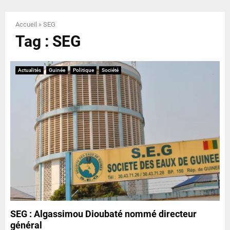
E
Accueil
»
SEG
N
Tag : SEG
U
Actualités
Guinée
Politique
Société
SEG : Algassimou Dioubaté nommé directeur
général