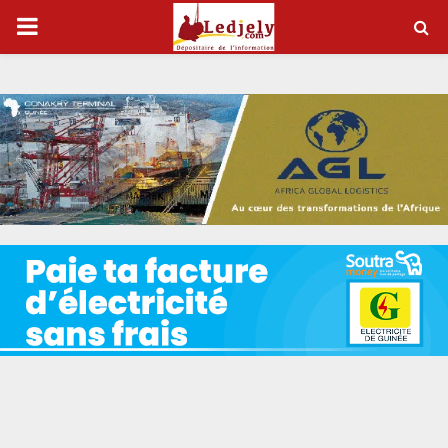
P
R
I
M
A
R
Y
M