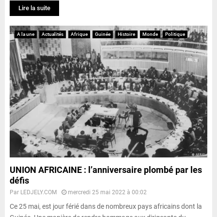
Lire la suite
A la une
Actualités
Afrique
Guinée
Histoire
Monde
Politique
UNION AFRICAINE : l’anniversaire plombé par les
défis
Par
LEDJELY.COM
mercredi 25 mai 2022 à 00:02
Ce 25 mai, est jour férié dans de nombreux pays africains dont la