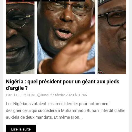
Nigéria : quel président pour un géant aux pieds
d’argile ?
Par
LEDJELY.COM
lundi 27 février 2023 à 01:46
Les Nigérians votaient le samedi dernier pour notamment
désigner celui qui succédera à Muhammadu Buhari, interdit d’aller
au-delà de deux mandats. Et même si on...
Lire la suite