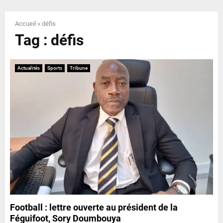
E
Accueil
»
défis
N
Tag : défis
U
Actualités
Sports
Tribune
Football : lettre ouverte au président de la
Féguifoot, Sory Doumbouya