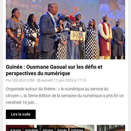
Guinée : Ousmane Gaoual sur les défis et
perspectives du numérique
Par
LEDJELY.COM
samedi 17 juin 2023 à 17:13
Organisée autour du thème : « le numérique au service du
citoyen », la 5ème édition de la semaine du numérique a pris fin ce
vendredi 16 juin...
Lire la suite
A la une
Actualités
Afrique
Guinée
Politique