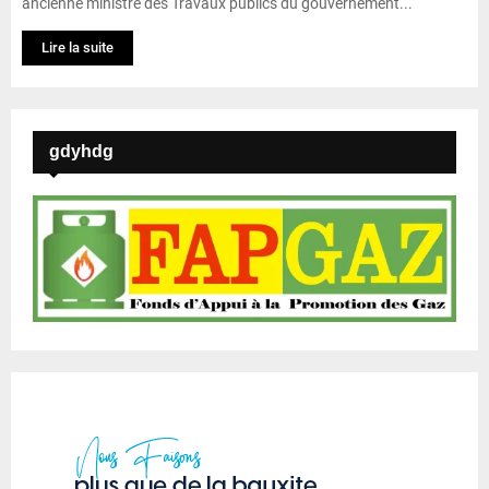
ancienne ministre des Travaux publics du gouvernement...
Lire la suite
gdyhdg