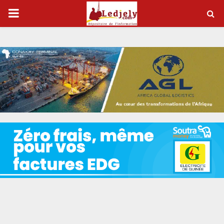
P
R
I
M
A
R
Y
M