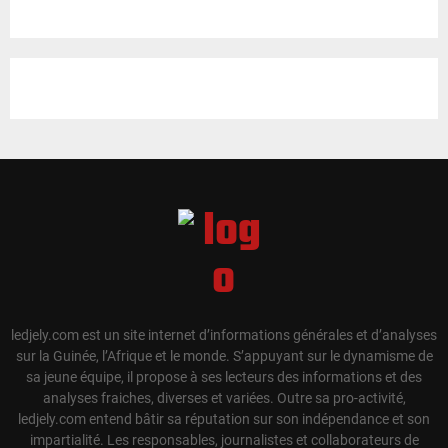
ledjely.com est un site internet d’informations générales et d’analyses
sur la Guinée, l’Afrique et le monde. S’appuyant sur le dynamisme de
sa jeune équipe, il propose à ses lecteurs des informations et des
analyses fraiches, diverses et variées. Outre sa pro-activité,
ledjely.com entend bâtir sa réputation sur son indépendance et son
impartialité. Les responsables, journalistes et collaborateurs de