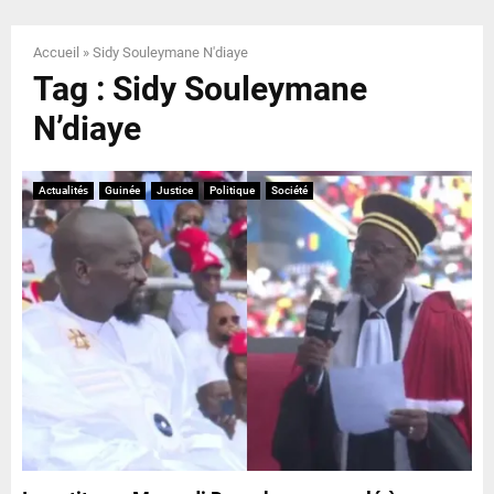
E
Accueil
»
Sidy Souleymane N'diaye
N
Tag : Sidy Souleymane
N’diaye
U
Actualités
Guinée
Justice
Politique
Société