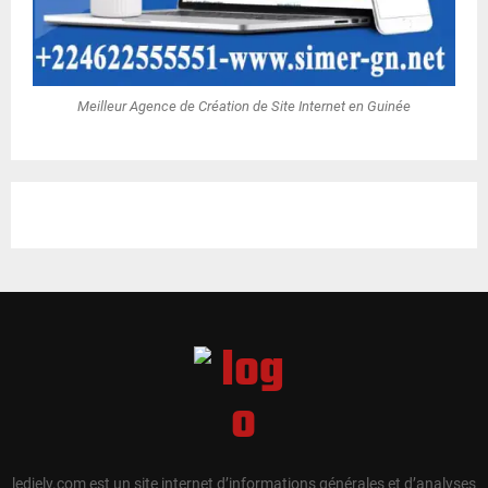
Meilleur Agence de Création de Site Internet en Guinée
ledjely.com est un site internet d’informations générales et d’analyses