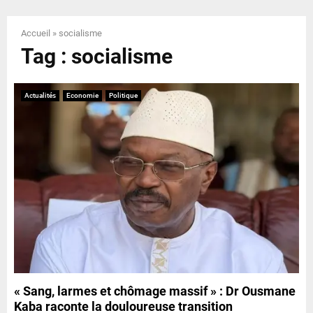
E
Accueil
»
socialisme
N
Tag : socialisme
U
Actualités
Economie
Politique
« Sang, larmes et chômage massif » : Dr Ousmane
Kaba raconte la douloureuse transition