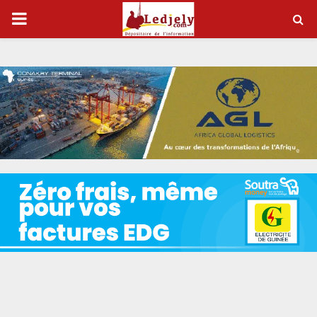
P
R
I
M
A
R
Y
M