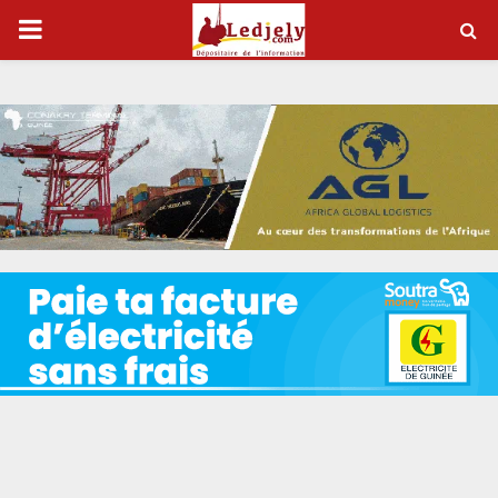
P
R
I
M
A
R
Y
M