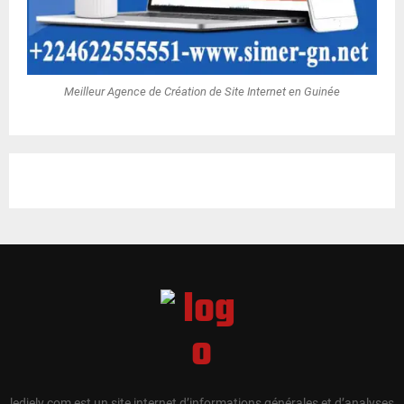
Meilleur Agence de Création de Site Internet en Guinée
ledjely.com est un site internet d’informations générales et d’analyses