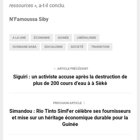
ressources »,
a-t-il conclu.
N’Famoussa Siby
A LA UNE
ÉCONOMIE
GUINÉE
LIBÉRALISME
OUSMANE KABA
SOCIALISME
SOCIETÉ
TRANSITION
ARTICLE PRÉCÉDENT
Siguiri : un activiste accuse après la destruction de
plus de 200 cours d’eau à à Sèkè
PROCHAIN ARTICLE
Simandou : Rio Tinto SimFer célèbre ses fournisseurs
et mise sur un héritage économique durable pour la
Guinée