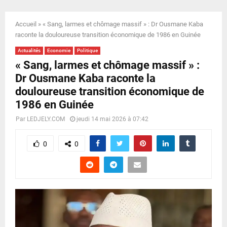
E
Accueil
»
« Sang, larmes et chômage massif » : Dr Ousmane Kaba
N
raconte la douloureuse transition économique de 1986 en Guinée
Actualités
Economie
Politique
U
« Sang, larmes et chômage massif » :
Dr Ousmane Kaba raconte la
douloureuse transition économique de
1986 en Guinée
Par
LEDJELY.COM
jeudi 14 mai 2026 à 07:42
0
0