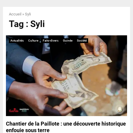
E
Accueil
»
Syli
N
Tag : Syli
U
Actualités
Culture
Faits-divers
Guinée
Société
Chantier de la Paillote : une découverte historique
enfouie sous terre