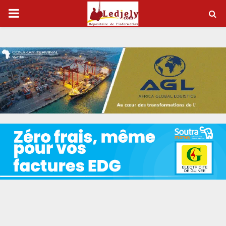
P
R
I
M
A
R
Y
M