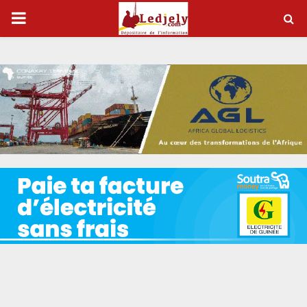
P
R
I
M
A
R
Y
M