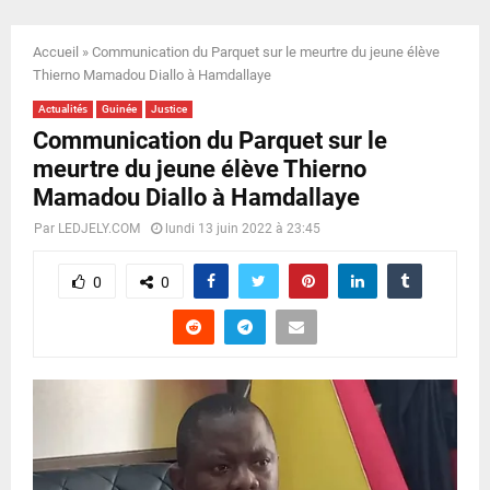
E
Accueil
»
Communication du Parquet sur le meurtre du jeune élève
N
Thierno Mamadou Diallo à Hamdallaye
Actualités
Guinée
Justice
U
Communication du Parquet sur le
meurtre du jeune élève Thierno
Mamadou Diallo à Hamdallaye
Par
LEDJELY.COM
lundi 13 juin 2022 à 23:45
0
0