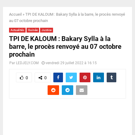
E
Accueil
»
TPI DE KALOUM : Bakary Sylla à la barre, le procès renvoyé
N
au 07 octobre prochain
Actualités
Guinée
Justice
U
TPI DE KALOUM : Bakary Sylla à la
barre, le procès renvoyé au 07 octobre
prochain
Par
LEDJELY.COM
vendredi 29 juillet 2022 à 16:15
0
0