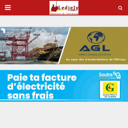
P
R
I
M
A
R
Y
M