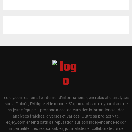
ledjely.com est un site internet d’informations générales et d’analyses
sur la Guinée, l’Afrique et le monde. S’appuyant sur le dynamisme de
sa jeune équipe, il propose à ses lecteurs des informations et des
analyses fraiches, diverses et variées. Outre sa pro-activité,
ledjely.com entend bâtir sa réputation sur son indépendance et son
impartialité. Les responsables, journalistes et collaborateurs de