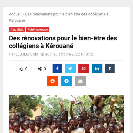
E
Accueil
»
Des rénovations pour le bien-être des collégiens à
N
Kérouané
Actualités
Publireportage
U
Des rénovations pour le bien-être des
collégiens à Kérouané
Par
LEDJELY.COM
jeudi 20 octobre 2022 à 10:42
0
0