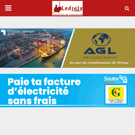
P
R
I
M
A
R
Y
M