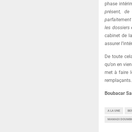
phase intéri
présent, de
parfaitement
les dossiers
cabinet de l
assurer l’int
De toute cel
qu’on en vien
met à faire l
remplaçants.
Boubacar Sa
A LA UNE
BE
MAMADI DOUMB