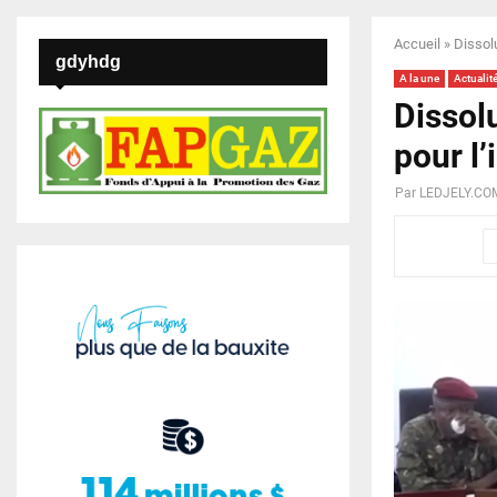
Accueil
»
Dissolu
gdyhdg
A la une
Actualit
Dissol
pour l’
Par
LEDJELY.CO