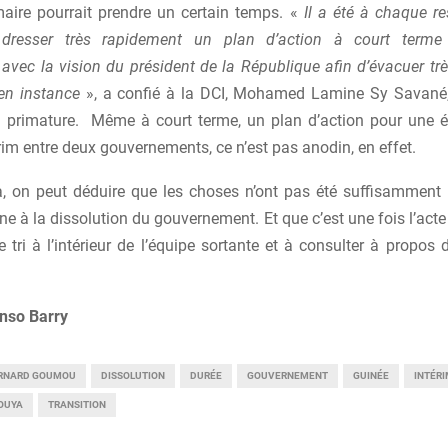
maire pourrait prendre un certain temps. «
Il a été à chaque re
 dresser très rapidement un plan d’action à court terme 
 avec la vision du président de la République afin d’évacuer tr
 en instance
», a confié à la DCI, Mohamed Lamine Sy Savané,
a primature. Même à court terme, un plan d’action pour une 
érim entre deux gouvernements, ce n’est pas anodin, en effet.
a, on peut déduire que les choses n’ont pas été suffisamment
ne à la dissolution du gouvernement. Et que c’est une fois l’acte 
e tri à l’intérieur de l’équipe sortante et à consulter à propos 
nso Barry
RNARD GOUMOU
DISSOLUTION
DURÉE
GOUVERNEMENT
GUINÉE
INTÉR
OUYA
TRANSITION