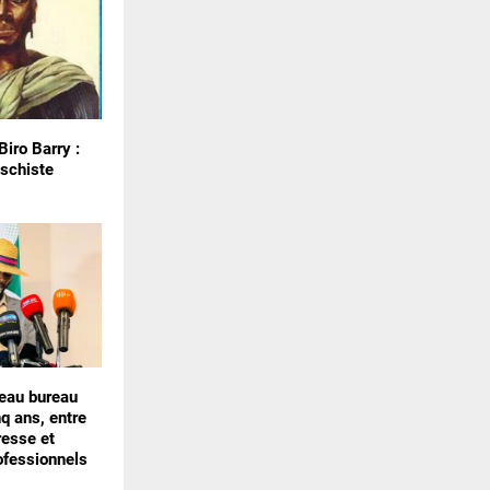
iro Barry :
tschiste
eau bureau
nq ans, entre
resse et
ofessionnels