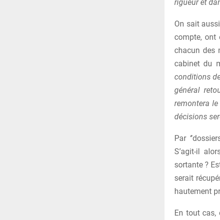
rigueur et da
On sait aussi
compte, ont 
chacun des m
cabinet du m
conditions de
général reto
remontera le 
décisions ser
Par ‘’dossier
S’agit-il al
sortante ? Es
serait récupé
hautement pr
En tout cas, 