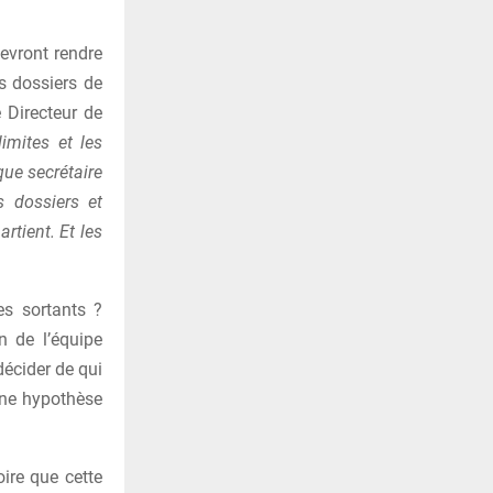
devront rendre
s dossiers de
 Directeur de
limites et les
que secrétaire
s dossiers et
rtient. Et les
res sortants ?
n de l’équipe
décider de qui
 une hypothèse
oire que cette