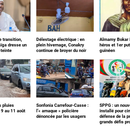
e transition,
Délestage électrique : en
Almamy Bokar B
ïga dresse un
plein hivernage, Conakry
héros et 1er pu
-teinte
continue de broyer du noir
guinéen
s pluies
Sonfonia Carrefour-Casse :
SPPG : un nouv
 9 au 11 août
l’« arnaque » policière
installé pour ci
dénoncée par les usagers
défense de la p
grands défis pr