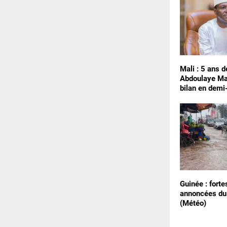
Mali : 5 ans d
Abdoulaye Ma
bilan en demi
Guinée : forte
annoncées du
(Météo)