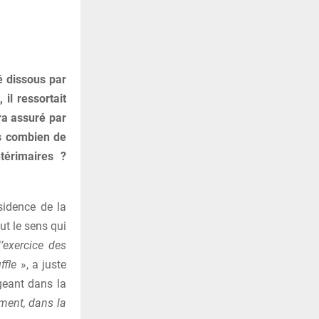
é dissous par
il ressortait
ra assuré par
is combien de
térimaires ?
ésidence de la
ut le sens qui
’exercice des
ffle
», a juste
geant dans la
ment, dans la