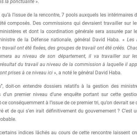
ns la ponctualité
».
 qu’à l’issue de la rencontre, 7 pools auxquels les intérimaires 
été composés. Des commissions qui devraient travailler sur le
inistères et dont la coordination générale sera assurée par le
inistre de la Défense nationale, général David Haba. «
Les 
 travail ont été fixées, des groupes de travail ont été créés. Cha
urnera au niveau de son département, il va travailler sur le
résultat du travail au niveau de la commission à laquelle il appa
ont prises à ce niveau ici
», a noté le général David Haba.
s’’, doit-on entendre dossiers relatifs à la gestion des minist
ors d’un premier niveau d’une enquête portant sur cette gestio
t-ce conséquemment à l’issue de ce premier tri, qu’on devrait se 
ré et de qui s’en irait définitivement du gouvernement ? C’est
obable.
certains indices lâchés au cours de cette rencontre laissent cr