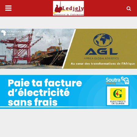
P
R
I
M
A
R
Y
M