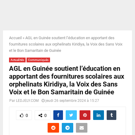
E
N
U
Accueil
»
AGL en Guinée soutient l’éducation en apportant des
fournitures scolaires aux orphelinats Kiridiya, la Voix des Sans Voix
et le Bon Samaritain de Guinée
Actualités
Communiqués
AGL en Guinée soutient l’éducation en
apportant des fournitures scolaires aux
orphelinats Kiridiya, la Voix des Sans
Voix et le Bon Samaritain de Guinée
Par
LEDJELY.COM
jeudi 26 septembre 2024 à 15:27
0
0