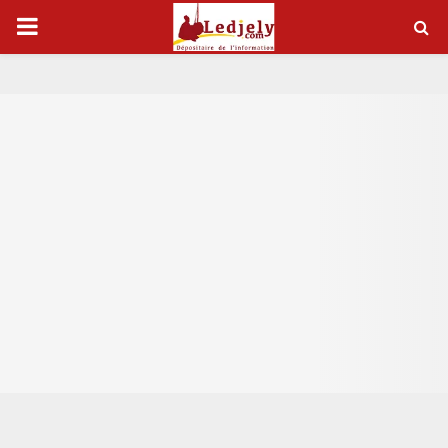
P
R
I
M
A
R
Y
M