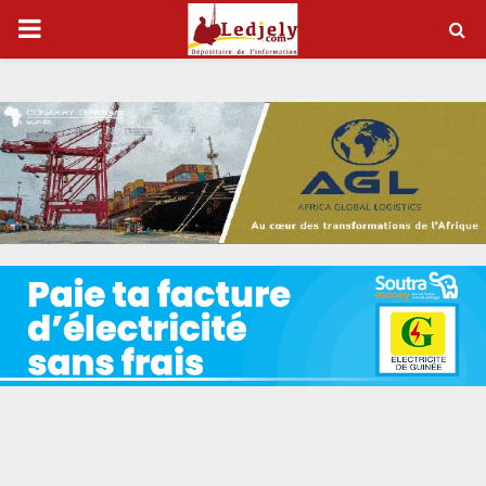
P
R
I
M
A
R
Y
M