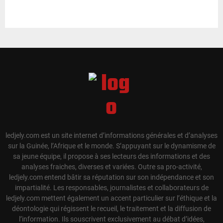
ledjely.com est un site internet d’informations générales et d’analyses
sur la Guinée, l’Afrique et le monde. S’appuyant sur le dynamisme de
sa jeune équipe, il propose à ses lecteurs des informations et des
analyses fraiches, diverses et variées. Outre sa pro-activité,
ledjely.com entend bâtir sa réputation sur son indépendance et son
impartialité. Les responsables, journalistes et collaborateurs de
ledjely.com mettent également un accent particulier sur l’éthique et la
déontologie qui régissent le recueil, le traitement et la diffusion de
l’information. Ils souscrivent exclusivement au débat d’idées,