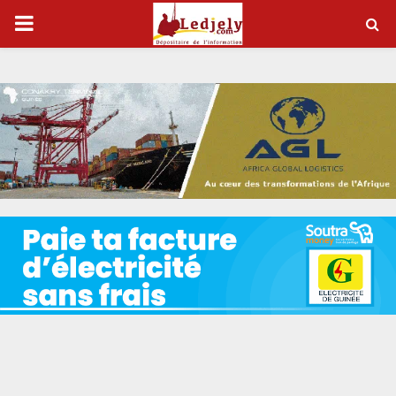
P
R
I
M
A
R
Y
M