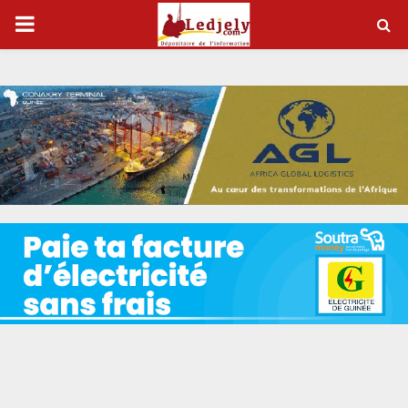
P
R
I
M
A
R
Y
M