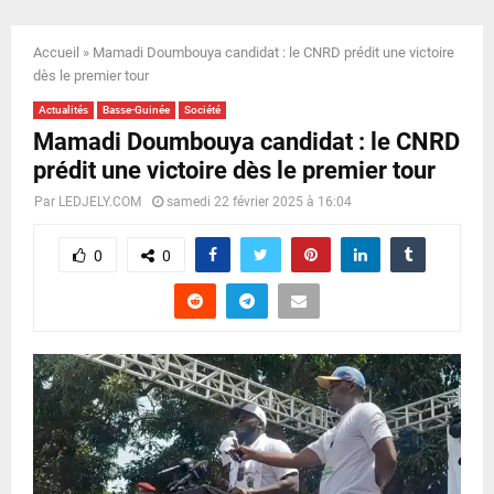
E
Accueil
»
Mamadi Doumbouya candidat : le CNRD prédit une victoire
N
dès le premier tour
Actualités
Basse-Guinée
Société
U
Mamadi Doumbouya candidat : le CNRD
prédit une victoire dès le premier tour
Par
LEDJELY.COM
samedi 22 février 2025 à 16:04
0
0