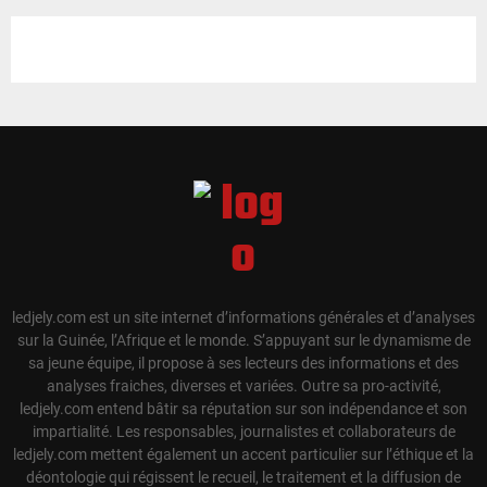
ledjely.com est un site internet d’informations générales et d’analyses
sur la Guinée, l’Afrique et le monde. S’appuyant sur le dynamisme de
sa jeune équipe, il propose à ses lecteurs des informations et des
analyses fraiches, diverses et variées. Outre sa pro-activité,
ledjely.com entend bâtir sa réputation sur son indépendance et son
impartialité. Les responsables, journalistes et collaborateurs de
ledjely.com mettent également un accent particulier sur l’éthique et la
déontologie qui régissent le recueil, le traitement et la diffusion de