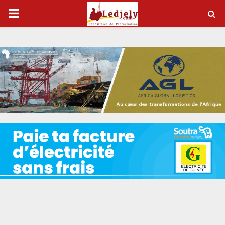
P
R
I
M
A
R
Y
M