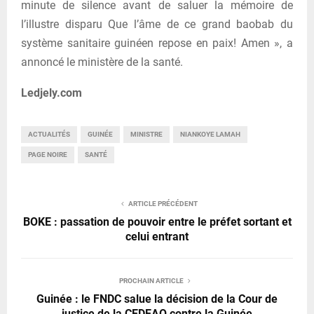
minute de silence avant de saluer la mémoire de
l’illustre disparu Que l’âme de ce grand baobab du
système sanitaire guinéen repose en paix! Amen », a
annoncé le ministère de la santé.
Ledjely.com
ACTUALITÉS
GUINÉE
MINISTRE
NIANKOYE LAMAH
PAGE NOIRE
SANTÉ
ARTICLE PRÉCÉDENT
BOKE : passation de pouvoir entre le préfet sortant et
celui entrant
PROCHAIN ARTICLE
Guinée : le FNDC salue la décision de la Cour de
justice de la CEDEAO contre la Guinée