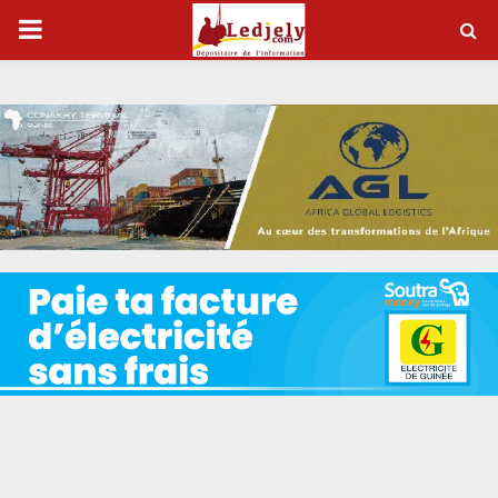
P
R
I
M
A
R
Y
M