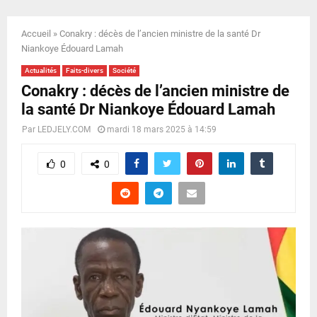
E
Accueil
»
Conakry : décès de l’ancien ministre de la santé Dr
N
Niankoye Édouard Lamah
Actualités
Faits-divers
Société
U
Conakry : décès de l’ancien ministre de
la santé Dr Niankoye Édouard Lamah
Par
LEDJELY.COM
mardi 18 mars 2025 à 14:59
0
0