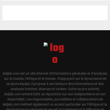
ledjely.com est un site internet d’informations générales et d’analyses
sur la Guinée, l’Afrique et le monde. S’appuyant sur le dynamisme de
sa jeune équipe, il propose à ses lecteurs des informations et des
analyses fraiches, diverses et variées. Outre sa pro-activité,
ledjely.com entend bâtir sa réputation sur son indépendance et son
impartialité. Les responsables, journalistes et collaborateurs de
ledjely.com mettent également un accent particulier sur l’éthique et la
déontologie qui régissent le recueil, le traitement et la diffusion de