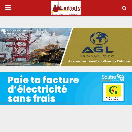
P
R
I
M
A
R
Y
M