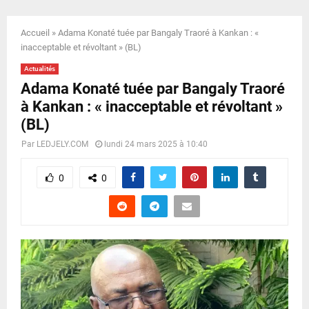
E
Accueil
»
Adama Konaté tuée par Bangaly Traoré à Kankan : «
N
inacceptable et révoltant » (BL)
Actualités
U
Adama Konaté tuée par Bangaly Traoré
à Kankan : « inacceptable et révoltant »
(BL)
Par
LEDJELY.COM
lundi 24 mars 2025 à 10:40
0
0