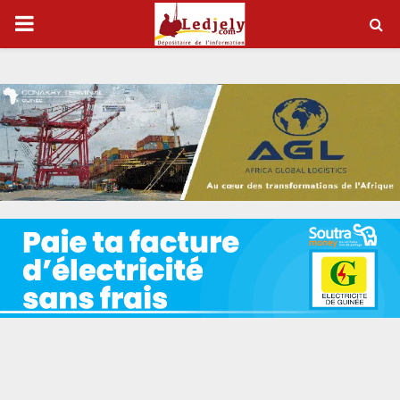
P
R
I
M
A
R
Y
M