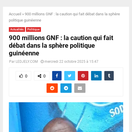
E
Accueil
»
900 millions GNF : la caution qui fait débat dans la sphère
N
politique guinéenne
Actualités
Politique
U
900 millions GNF : la caution qui fait
débat dans la sphère politique
guinéenne
Par
LEDJELY.COM
mercredi 22 octobre 2025 à 15:47
0
0