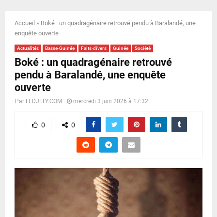
E
Accueil
»
Boké : un quadragénaire retrouvé pendu à Baralandé, une
N
enquête ouverte
Actualités
Basse-Guinée
Faits-divers
Guinée
Société
U
Boké : un quadragénaire retrouvé
pendu à Baralandé, une enquête
ouverte
Par
LEDJELY.COM
mercredi 3 juin 2026 à 17:32
0
0