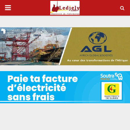
P
R
I
M
A
R
Y
M