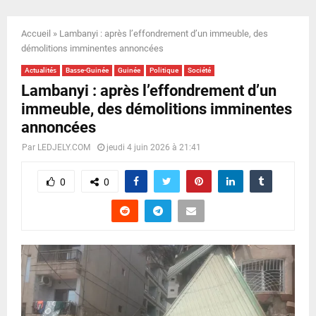
E
Accueil
»
Lambanyi : après l’effondrement d’un immeuble, des
N
démolitions imminentes annoncées
Actualités
Basse-Guinée
Guinée
Politique
Société
U
Lambanyi : après l’effondrement d’un
immeuble, des démolitions imminentes
annoncées
Par
LEDJELY.COM
jeudi 4 juin 2026 à 21:41
0
0