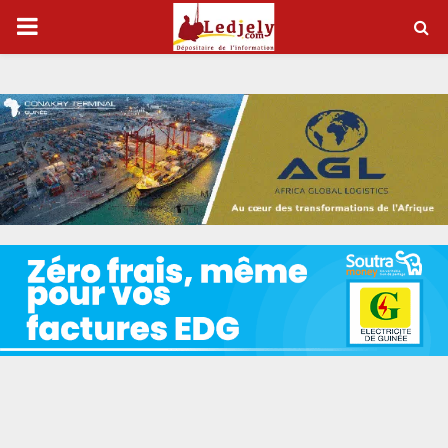
P
R
I
M
A
R
Y
M