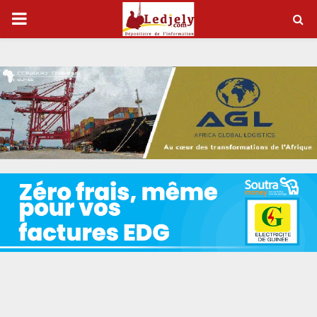
P
R
I
M
A
R
Y
M