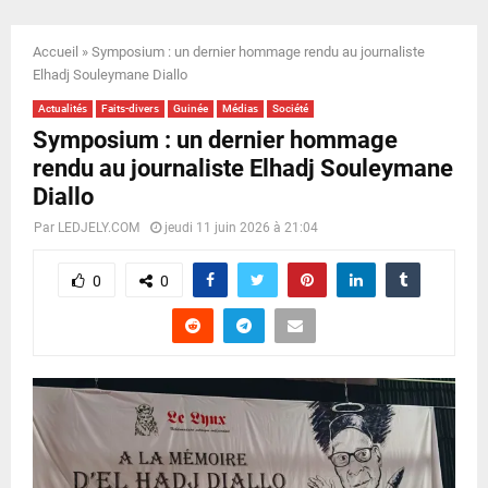
E
Accueil
»
Symposium : un dernier hommage rendu au journaliste
N
Elhadj Souleymane Diallo
Actualités
Faits-divers
Guinée
Médias
Société
U
Symposium : un dernier hommage
rendu au journaliste Elhadj Souleymane
Diallo
Par
LEDJELY.COM
jeudi 11 juin 2026 à 21:04
0
0