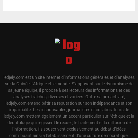
ledjely.com est un site internet d’informations générales et d’analyses
sur la Guinée, l’Afrique et le monde. S’appuyant sur le dynamisme de
sa jeune équipe, il propose à ses lecteurs des informations et des
analyses fraiches, diverses et variées. Outre sa pro-activité,
ledjely.com entend bâtir sa réputation sur son indépendance et son
impartialité. Les responsables, journalistes et collaborateurs de
ledjely.com mettent également un accent particulier sur l’éthique et la
déontologie qui régissent le recueil, le traitement et la diffusion de
l’information. Ils souscrivent exclusivement au débat d’idées,
contribuant ainsi à l’établissement d’une culture démocratique.