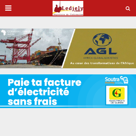
P
R
I
M
A
R
Y
M