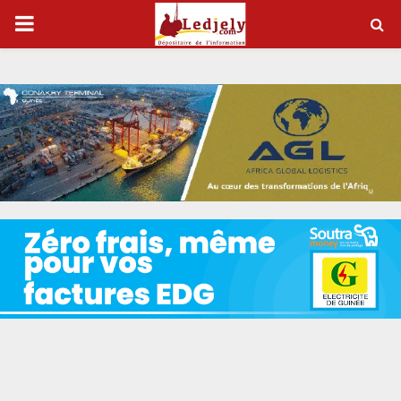
P
R
I
M
A
R
Y
M