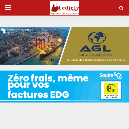
P
R
I
M
A
R
Y
M