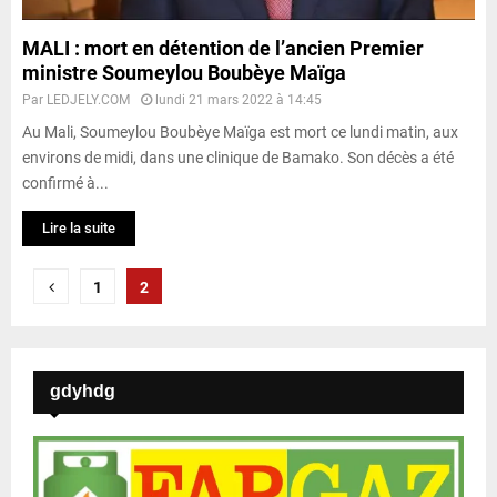
MALI : mort en détention de l’ancien Premier
ministre Soumeylou Boubèye Maïga
Par
LEDJELY.COM
lundi 21 mars 2022 à 14:45
Au Mali, Soumeylou Boubèye Maïga est mort ce lundi matin, aux
environs de midi, dans une clinique de Bamako. Son décès a été
confirmé à...
Lire la suite
P
1
2
a
g
gdyhdg
i
n
a