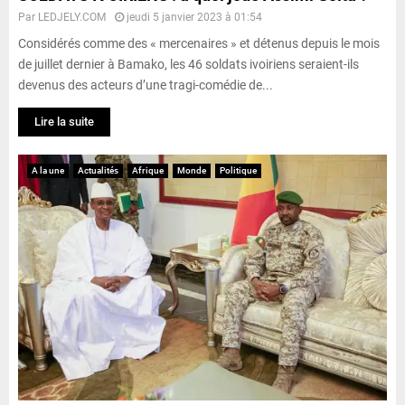
Par
LEDJELY.COM
jeudi 5 janvier 2023 à 01:54
Considérés comme des « mercenaires » et détenus depuis le mois
de juillet dernier à Bamako, les 46 soldats ivoiriens seraient-ils
devenus des acteurs d’une tragi-comédie de...
Lire la suite
A la une
Actualités
Afrique
Monde
Politique