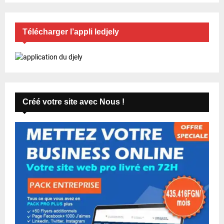
c
a
Télécharger l’appli ledjely
t
i
o
n
Créé votre site avec Nous !
s