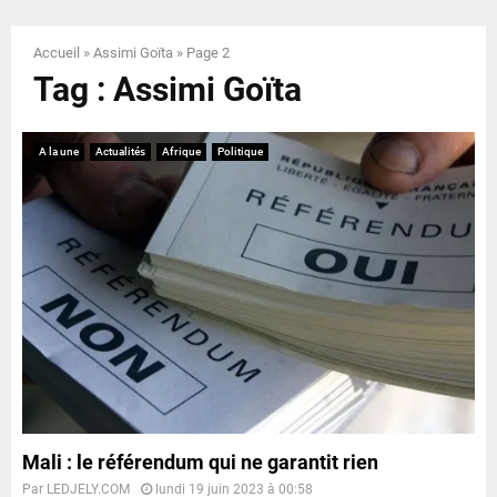
E
Accueil
»
Assimi Goïta
»
Page 2
N
Tag : Assimi Goïta
U
A la une
Actualités
Afrique
Politique
Mali : le référendum qui ne garantit rien
Par
LEDJELY.COM
lundi 19 juin 2023 à 00:58