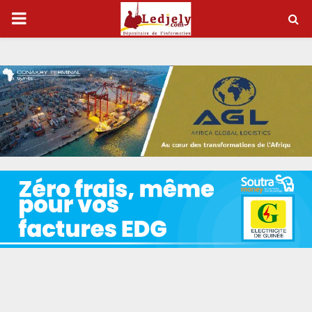
P
R
I
M
A
R
Y
M