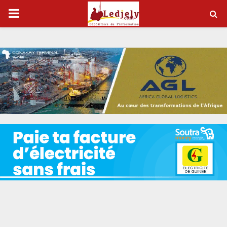
P
R
I
M
A
R
Y
M