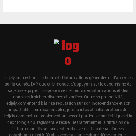
ledjely.com est un site internet d’informations générales et d’analyses
sur la Guinée, l’Afrique et le monde. S’appuyant sur le dynamisme de
sa jeune équipe, il propose à ses lecteurs des informations et des
analyses fraiches, diverses et variées. Outre sa pro-activité,
ledjely.com entend bâtir sa réputation sur son indépendance et son
impartialité. Les responsables, journalistes et collaborateurs de
ledjely.com mettent également un accent particulier sur l’éthique et la
déontologie qui régissent le recueil, le traitement et la diffusion de
l’information. Ils souscrivent exclusivement au débat d’idées,
contribuant ainsi à l’établissement d’une culture démocratique.