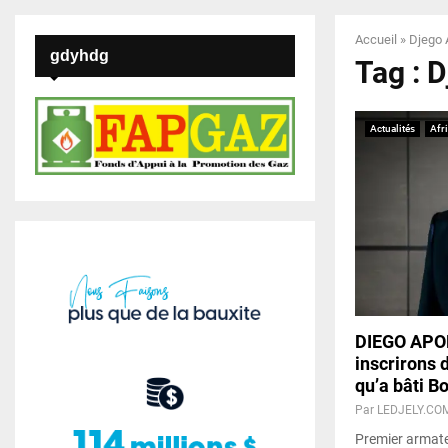
Accueil
»
Djego 
gdyhdg
Tag : 
Actualités
Afr
DIEGO APON
inscrirons 
qu’a bâti Bo
Par
LEDJELY.CO
Premier armate