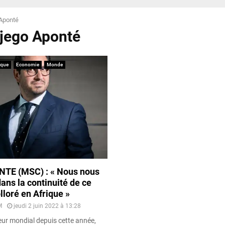
Aponté
Djego Aponté
ique
Economie
Monde
TE (MSC) : « Nous nous
dans la continuité de ce
lloré en Afrique »
M
jeudi 2 juin 2022 à 13:28
ur mondial depuis cette année,