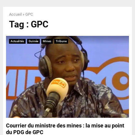
E
Accueil
»
GPC
N
Tag : GPC
U
Actualités
Guinée
Mines
Tribune
Courrier du ministre des mines : la mise au point
du PDG de GPC