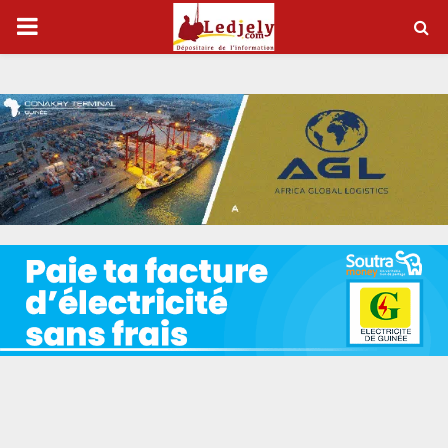
P
R
I
M
A
R
Y
M