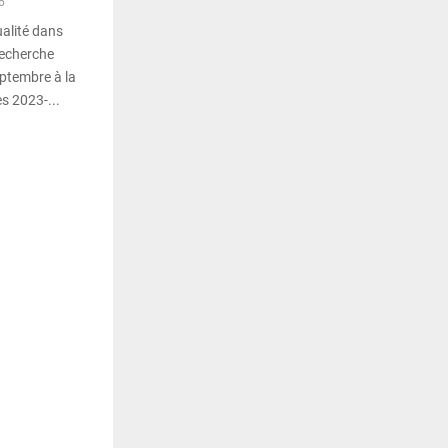
5
ualité dans
recherche
ptembre à la
es 2023-...