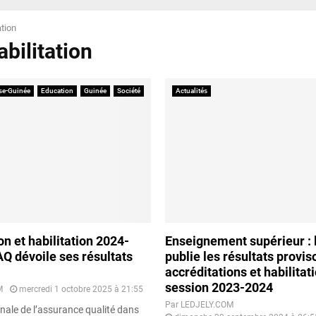
ation
abilitation
se-Guinée
Education
Guinée
Société
Actualités
on et habilitation 2024-
Enseignement supérieur :
AQ dévoile ses résultats
publie les résultats provis
accréditations et habilitati
session 2023-2024
M
mercredi 1 octobre 2025 à 21:55
Par
LEDJELY.COM
onale de l’assurance qualité dans