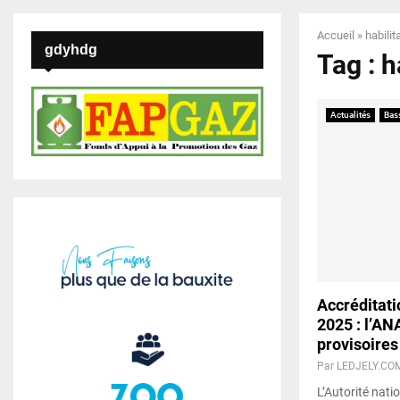
Accueil
»
habilit
gdyhdg
Tag : h
Actualités
Bas
Accréditati
2025 : l’AN
provisoires
Par
LEDJELY.CO
L’Autorité nati