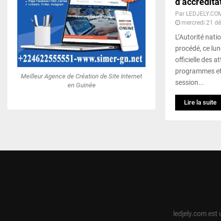
d’accréditat
Par
LEDJELY.CO
mercredi 21 d
L’Autorité nat
procédé, ce lu
officielle des 
programmes et d
Meilleur Agence de Création de Site Internet
session...
en Guinée
Lire la suite
ledjely.com est 