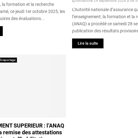
dimanche 29 septembre 2024 à 06:5
 la formation et la recherche
L’Autorité nationale d’assurance q
amé, ce jeudi 1er octobre 2025, les
l’enseignement, la formation et la 
soires des évaluations...
(ANAQ) a procédé ce samedi 28 se
publication des résultats provisoir
Lire la suite
lireportage
ENT SUPERIEUR : l’ANAQ
a remise des attestations